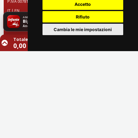
P.IVA 00781600655
Accetto
IT
|
EN
×
Rifiuto
ANDROID APP
Technology partner
Biglietti sempre con te
Scarica app
Anche offline, senza registrazione.
Cambia le mie impostazioni
Totale
0,00 €
Contattaci
Whatsapp +39 388 3095051
info@infantebus.it
Assistenza
Informativa privacy
Cookie policy
Condizioni di vendita e trasporto
Login area riservata
Modifica/annulla viaggio
FAQ - Domande frequenti